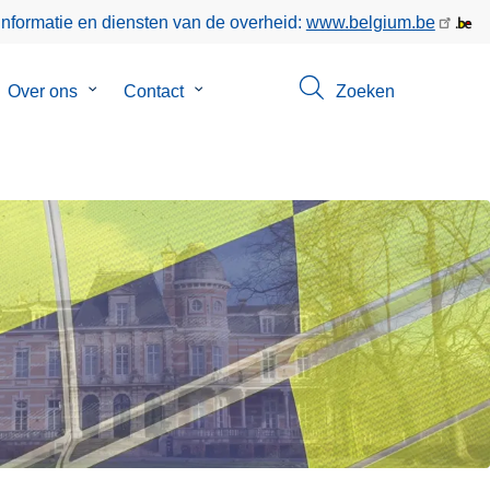
informatie en diensten van de overheid:
www.belgium.be
bmenu
Over ons
Submenu
Contact
Submenu
Zoeken
van
van
keer
Over
Contact
ons