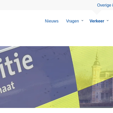
Overige 
Nieuws
Vragen
Submenu
Verkeer
Su
van
van
Vragen
Ver