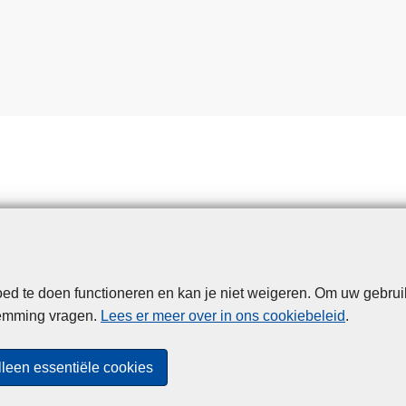
d te doen functioneren en kan je niet weigeren. Om uw gebrui
Disclaimer
Privacy
Cookies
Toegankelijkheid
temming vragen.
Lees er meer over in ons cookiebeleid
.
© 2026 Politie.be
lleen essentiële cookies