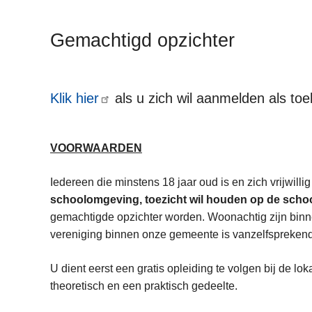
n
h
Gemachtigd opzichter
o
u
d
Klik hier
als u zich wil aanmelden als toe
g
a
a
VOORWAARDEN
n
Iedereen die minstens 18 jaar oud is en zich vrijwilli
schoolomgeving, toezicht wil houden op de scho
gemachtigde opzichter worden. Woonachtig zijn binn
vereniging binnen onze gemeente is vanzelfsprekend
U dient eerst een gratis opleiding te volgen bij de lo
theoretisch en een praktisch gedeelte.