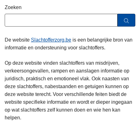
n
Zoeken
h
o
u
d
De website
Slachtofferzorg.be
is een belangrijke bron van
g
informatie en ondersteuning voor slachtoffers.
a
a
Op deze website vinden slachtoffers van misdrijven,
n
verkeersongevallen, rampen en aanslagen informatie op
juridisch, praktisch en emotioneel vlak. Ook naasten van
deze slachtoffers, nabestaanden en getuigen kunnen op
deze website terecht. Voor verschillende feiten biedt de
website specifieke informatie en wordt er dieper ingegaan
op wat slachtoffers zelf kunnen doen en wie hen kan
helpen.