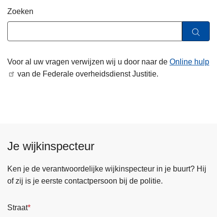
n
Zoeken
h
o
u
d
Voor al uw vragen verwijzen wij u door naar de
Online hulp
g
van de Federale overheidsdienst Justitie.
a
a
n
Je wijkinspecteur
Ken je de verantwoordelijke wijkinspecteur in je buurt? Hij
of zij is je eerste contactpersoon bij de politie.
Straat