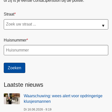
of zij is je eerste contactpersoon bij de politie.
c
o
Straat
m
m
▼
i
s
Huisnummer
s
a
r
i
a
a
t
Laatste nieuws
B
r
Waarschuwing: wees alert voor opdringerige
a
klusjesmannen
s
s
Di 16.06.2026 - 9:19