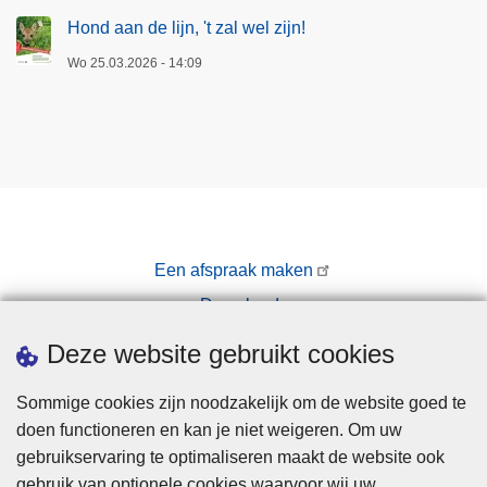
c
Hond aan de lijn, 't zal wel zijn!
h
Wo 25.03.2026 - 14:09
a
a
t
Een afspraak maken
Downloads
Pers
Deze website gebruikt cookies
Sommige cookies zijn noodzakelijk om de website goed te
doen functioneren en kan je niet weigeren. Om uw
gebruikservaring te optimaliseren maakt de website ook
gebruik van optionele cookies waarvoor wij uw