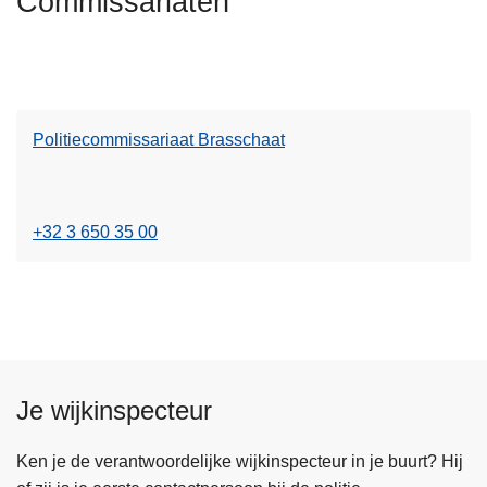
Commissariaten
e
n
e
h
s
o
m
u
e
d
Politiecommissariaat Brasschaat
e
g
r
a
o
a
v
+32 3 650 35 00
n
e
r
P
o
l
i
Je wijkinspecteur
t
i
Ken je de verantwoordelijke wijkinspecteur in je buurt? Hij
e