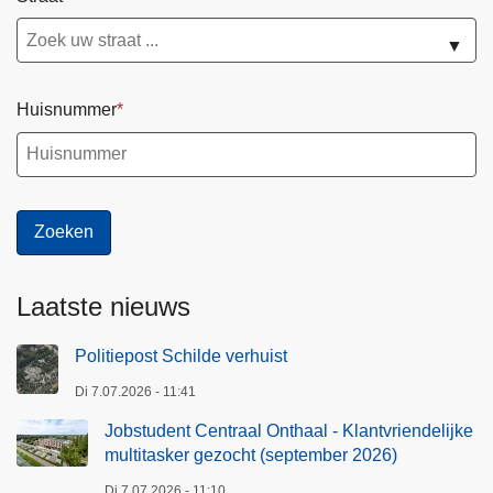
f
o
▼
r
m
Huisnummer
u
l
i
e
r
Laatste nieuws
Politiepost Schilde verhuist
Di 7.07.2026 - 11:41
Jobstudent Centraal Onthaal - Klantvriendelijke
multitasker gezocht (september 2026)
Di 7.07.2026 - 11:10