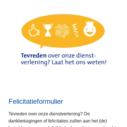
C
o
n
t
a
c
t
f
o
r
m
L
u
e
l
e
i
Felicitatieformulier
s
e
m
r
Tevreden over onze dienstverlening? De
e
dankbetuigingen of felicitaties zullen aan het (de)
e