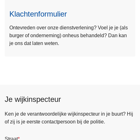
r
e
m
Klachtenformulier
s
u
m
l
Ontevreden over onze dienstverlening? Voel je je (als
e
i
burger of onderneming) onheus behandeld? Dan kan
e
e
je ons dat laten weten.
r
r
o
v
e
r
K
l
Je wijkinspecteur
a
c
h
Ken je de verantwoordelijke wijkinspecteur in je buurt? Hij
t
of zij is je eerste contactpersoon bij de politie.
e
n
Straat