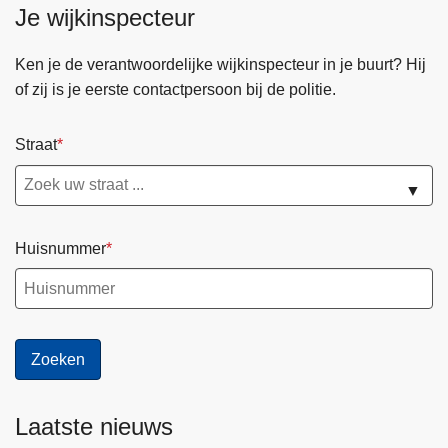
o
Je wijkinspecteur
l
e
n
e
r
a
g
Ken je de verantwoordelijke wijkinspecteur in je buurt? Hij
a
l
e
of zij is je eerste contactpersoon bij de politie.
a
e
d
V
Straat
e
i
▼
l
i
Huisnummer
g
h
e
i
d
s
r
Laatste nieuws
a