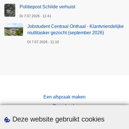
a
Politiepost Schilde verhuist
d
Di 7.07.2026 - 11:41
Jobstudent Centraal Onthaal - Klantvriendelijke
multitasker gezocht (september 2026)
Di 7.07.2026 - 11:10
Een afspraak maken
Downloads
Pers
Deze website gebruikt cookies