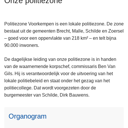
Onze politiezone
n
h
o
Politiezone Voorkempen is een lokale politiezone. De zone
u
bestaat uit de gemeenten Brecht, Malle, Schilde en Zoersel
d
– goed voor een oppervlakte van 218 km² – en telt bijna
g
90.000 inwoners.
a
a
De dagelijkse leiding van onze politiezone is in handen
n
van de waarnemende korpschef, commissaris Ben Van
L
Gils. Hij is verantwoordelijk voor de uitvoering van het
e
lokale politiebeleid en staat onder het gezag van het
e
politiecollege. Dat wordt voorgezeten door de
s
burgemeester van Schilde, Dirk Bauwens.
m
L
e
e
Organogram
e
e
r
s