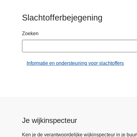
n
h
Slachtofferbejegening
o
u
Zoeken
d
g
a
a
Informatie en ondersteuning voor slachtoffers
n
Je wijkinspecteur
Ken je de verantwoordelijke wijkinspecteur in je buurt? 