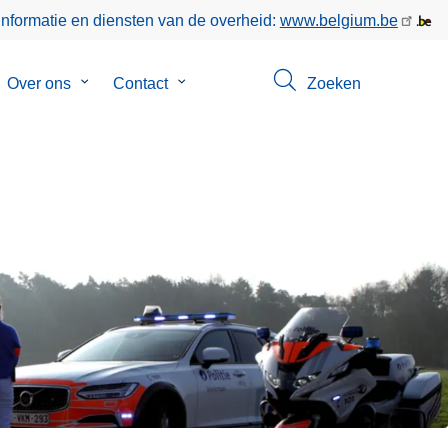
informatie en diensten van de overheid:
www.belgium.be
bmenu
Over ons
Submenu
Contact
Submenu
Zoeken
van
van
keer
Over
Contact
ons