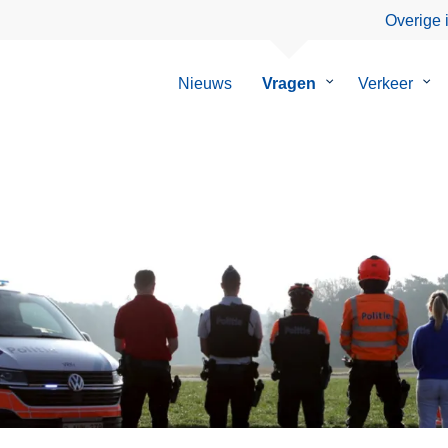
Overige 
Nieuws
Vragen
Submenu
Verkeer
Su
van
van
Vragen
Ver