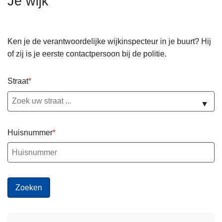
Je wijk
n
h
o
Ken je de verantwoordelijke wijkinspecteur in je buurt? Hij
u
of zij is je eerste contactpersoon bij de politie.
d
g
Straat
a
a
▼
n
Huisnummer