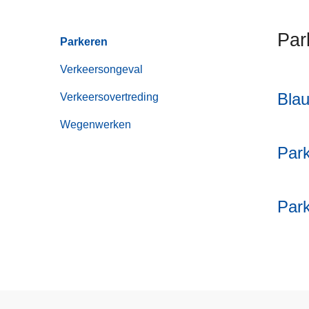
n
h
Par
Parkeren
o
u
Verkeersongeval
d
Bla
g
Verkeersovertreding
a
Wegenwerken
a
n
Park
Park