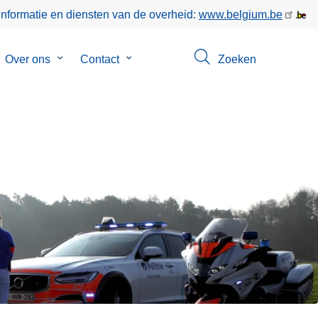
informatie en diensten van de overheid:
www.belgium.be
bmenu
Over ons
Submenu
Contact
Submenu
Zoeken
van
van
keer
Over
Contact
ons
L