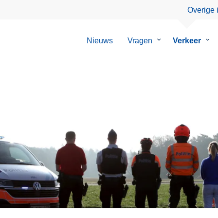
Overige 
Nieuws
Vragen
Submenu
Verkeer
Su
van
van
Vragen
Ver