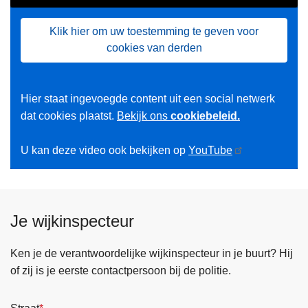
t
Klik hier om uw toestemming te geven voor
i
cookies van derden
e
Hier staat ingevoegde content uit een social netwerk
dat cookies plaatst.
Bekijk ons
cookiebeleid.
U kan deze video ook bekijken op
YouTube
Je wijkinspecteur
Ken je de verantwoordelijke wijkinspecteur in je buurt? Hij
of zij is je eerste contactpersoon bij de politie.