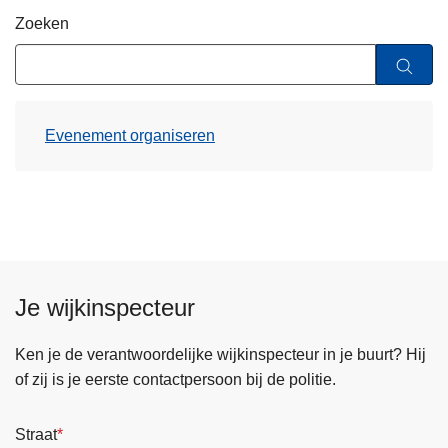
n
Zoeken
h
o
u
d
Evenement organiseren
g
a
a
n
Je wijkinspecteur
Ken je de verantwoordelijke wijkinspecteur in je buurt? Hij
of zij is je eerste contactpersoon bij de politie.
Straat