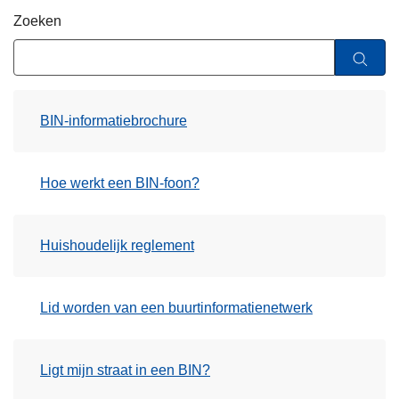
n
Zoeken
h
o
u
d
BIN-informatiebrochure
g
a
a
Hoe werkt een BIN-foon?
n
Huishoudelijk reglement
Lid worden van een buurtinformatienetwerk
Ligt mijn straat in een BIN?