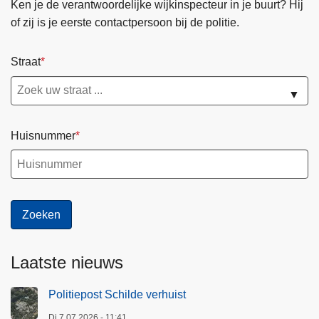
o
Ken je de verantwoordelijke wijkinspecteur in je buurt? Hij
r
p
l
of zij is je eerste contactpersoon bij de politie.
o
e
i
n
s
t
Straat
d
e
i
l
p
e
▼
e
r
i
o
d
Huisnummer
j
i
e
n
c
g
t
e
n
Laatste nieuws
Politiepost Schilde verhuist
Di 7.07.2026 - 11:41