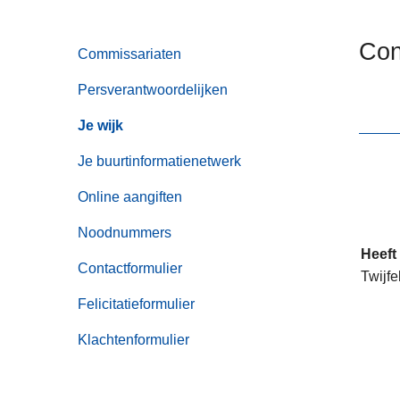
n
h
Con
Commissariaten
o
u
Persverantwoordelijken
d
g
Je wijk
a
Je buurtinformatienetwerk
a
n
Online aangiften
Noodnummers
Heeft
Contactformulier
Twijfe
Felicitatieformulier
Klachtenformulier