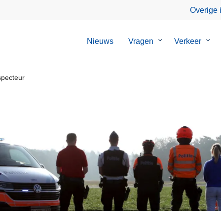
Overige 
Nieuws
Vragen
Submenu
Verkeer
Sub
van
van
Vragen
Verk
specteur