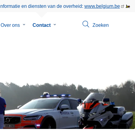
informatie en diensten van de overheid:
www.belgium.be
menu
Over ons
Submenu
Contact
Submenu
Zoeken
van
van
eer
Over
Contact
ons