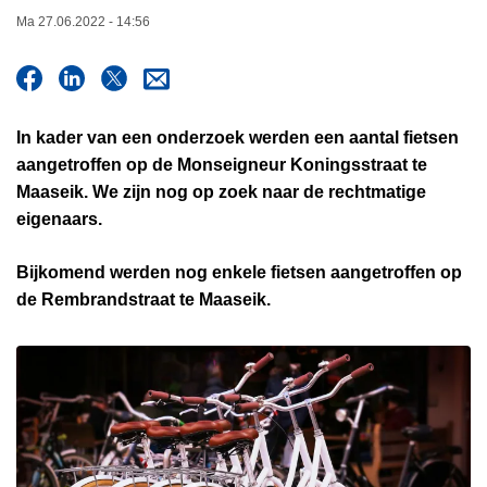
n
Ma 27.06.2022 - 14:56
h
o
u
d
In kader van een onderzoek werden een aantal fietsen
g
aangetroffen op de Monseigneur Koningsstraat te
a
Maaseik. We zijn nog op zoek naar de rechtmatige
a
eigenaars.
n
Bijkomend werden nog enkele fietsen aangetroffen op
de Rembrandstraat te Maaseik.