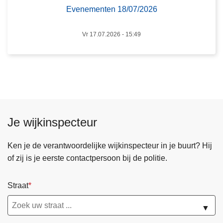
e
n
Evenementen 18/07/2026
c
t
t
e
Vr 17.07.2026 - 15:49
e
n
u
1
r
8
I
/
n
0
t
7
e
Je wijkinspecteur
/
r
2
v
0
Ken je de verantwoordelijke wijkinspecteur in je buurt? Hij
e
2
of zij is je eerste contactpersoon bij de politie.
n
6
t
Straat
i
e
▼