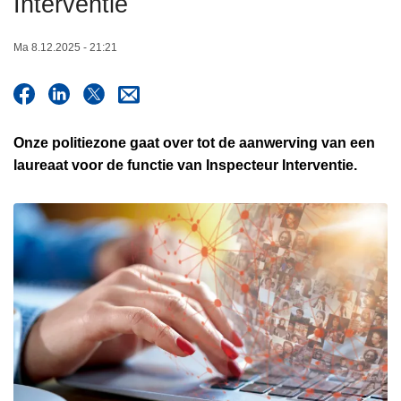
Interventie
n
h
Ma 8.12.2025 - 21:21
o
u
d
g
Onze politiezone gaat over tot de aanwerving van een
a
laureaat voor de functie van Inspecteur Interventie.
a
n