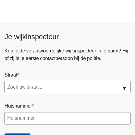
r
8
I
/
n
0
t
7
e
Je wijkinspecteur
/
r
2
v
0
Ken je de verantwoordelijke wijkinspecteur in je buurt? Hij
e
2
of zij is je eerste contactpersoon bij de politie.
n
6
t
Straat
i
e
▼
Huisnummer