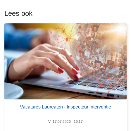
m
e
Lees ook
e
r
o
v
e
r
V
a
c
a
t
L
u
e
r
e
Vacatures Laureaten - Inspecteur Interventie
e
s
s
m
Vr 17.07.2026 - 16:17
L
e