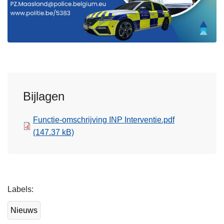
Bijlagen
Functie-omschrijving INP Interventie.pdf
(147.37 kB)
L
Labels
e
e
Nieuws
s