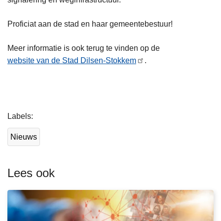
Proficiat aan de stad en haar gemeentebestuur!
Meer informatie is ook terug te vinden op de
website van de Stad Dilsen-Stokkem
.
L
Labels
e
e
Nieuws
s
m
e
Lees ook
e
r
o
v