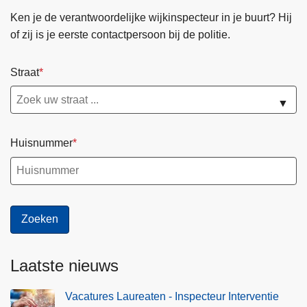
v
0
Ken je de verantwoordelijke wijkinspecteur in je buurt? Hij
e
2
of zij is je eerste contactpersoon bij de politie.
n
6
t
Straat
i
e
▼
Huisnummer
Laatste nieuws
Vacatures Laureaten - Inspecteur Interventie