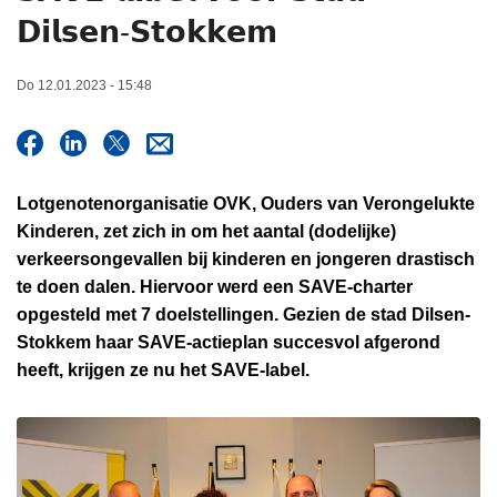
n
𝗗𝗶𝗹𝘀𝗲𝗻-𝗦𝘁𝗼𝗸𝗸𝗲𝗺
h
o
Do 12.01.2023 - 15:48
u
d
g
a
Lotgenotenorganisatie OVK, Ouders van Verongelukte
a
Kinderen, zet zich in om het aantal (dodelijke)
n
verkeersongevallen bij kinderen en jongeren drastisch
te doen dalen. Hiervoor werd een SAVE-charter
opgesteld met 7 doelstellingen. Gezien de stad Dilsen-
Stokkem haar SAVE-actieplan succesvol afgerond
heeft, krijgen ze nu het SAVE-label.