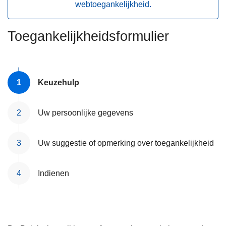
webtoegankelijkheid.
n
h
o
Toegankelijkheidsformulier
u
d
g
Keuzehulp
a
a
n
Uw persoonlijke gegevens
Uw suggestie of opmerking over toegankelijkheid
Indienen