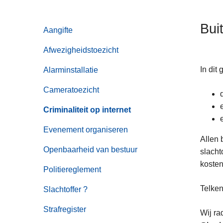
n
h
Bui
Aangifte
o
u
Afwezigheidstoezicht
d
g
In dit
Alarminstallatie
a
Cameratoezicht
a
n
Criminaliteit op internet
Evenement organiseren
Allen 
Openbaarheid van bestuur
slacht
kosten
Politiereglement
Telken
Slachtoffer ?
Strafregister
Wij ra