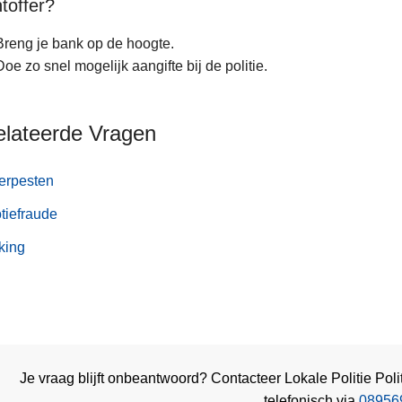
toffer?
Breng je bank op de hoogte.
Doe zo snel mogelijk aangifte bij de politie.
elateerde Vragen
erpesten
tiefraude
king
Je vraag blijft onbeantwoord? Contacteer Lokale Politie Po
telefonisch via
08956