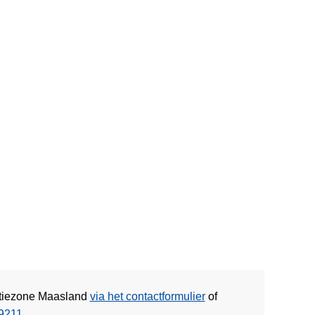
litiezone Maasland
via het contactformulier
of
9211
.