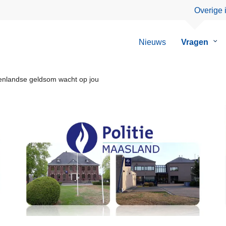
Overige 
Nieuws
Vragen
Su
van
Vra
enlandse geldsom wacht op jou