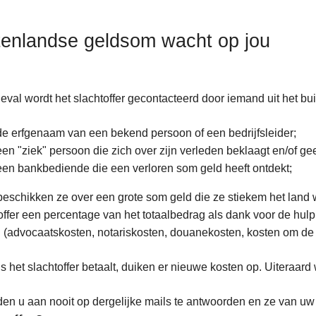
tenlandse geldsom wacht op jou
 geval wordt het slachtoffer gecontacteerd door iemand uit het bu
de erfgenaam van een bekend persoon of een bedrijfsleider;
een "ziek" persoon die zich over zijn verleden beklaagt en/of g
een bankbediende die een verloren som geld heeft ontdekt;
beschikken ze over een grote som geld die ze stiekem het land wi
offer een percentage van het totaalbedrag als dank voor de hulp. 
 (advocaatskosten, notariskosten, douanekosten, kosten om de a
s het slachtoffer betaalt, duiken er nieuwe kosten op. Uiteraard
den u aan nooit op dergelijke mails te antwoorden en ze van uw