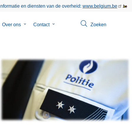
informatie en diensten van de overheid:
www.belgium.be
bmenu
Over ons
Submenu
Contact
Submenu
Zoeken
van
van
gen
Over
Contact
ons