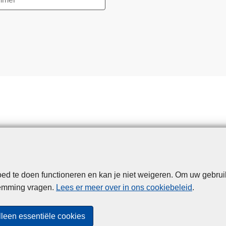
d te doen functioneren en kan je niet weigeren. Om uw gebrui
Disclaimer
Privacy
Cookies
Toegankelijkheid
temming vragen.
Lees er meer over in ons cookiebeleid
.
© 2026 Politie.be
lleen essentiële cookies