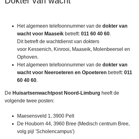
Dokter van wacht
n
h
o
Het algemeen telefoonnummer van de
dokter van
u
wacht voor Maaseik
betreft:
011 60 40 60
.
d
Dit betreft de wachtdienst van dokters
g
voor Kessenich, Kinrooi, Maaseik, Molenbeersel en
a
Ophoven.
a
Het algemeen telefoonnummer van de
dokter van
n
wacht voor Neeroeteren en Opoeteren
betreft:
011
60 40 60
.
De
Huisartsenwachtpost Noord-Limburg
heeft de
volgende twee posten:
Maesensveld 1, 3900 Pelt
De Houborn 44, 3960 Bree (Medisch centrum Bree,
volg pijl 'Scholencampus')