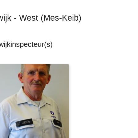
wijk - West (Mes-Keib)
ijkinspecteur(s)
ten