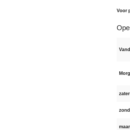
Voor p
Ope
Van
Mor
zater
zond
maan