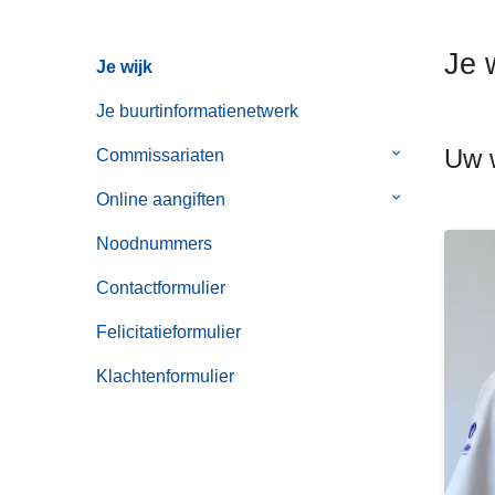
n
h
Je 
Je wijk
o
u
Je buurtinformatienetwerk
d
Uw w
g
Commissariaten
Submenu
a
van
Online aangiften
Submenu
a
Commissaria
van
n
Noodnummers
Online
aangiften
Contactformulier
Felicitatieformulier
Klachtenformulier