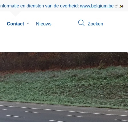
informatie en diensten van de overheid:
www.belgium.be
ubmenu
Contact
Submenu
Nieuws
Zoeken
an
van
ver
Contact
ns