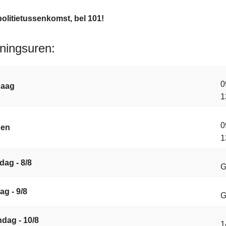
olitietussenkomst, bel 101!
ningsuren
0
daag
1
0
gen
1
dag - 8/8
G
ag - 9/8
G
dag - 10/8
1