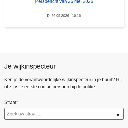
h
Persbericht van 26 mei 2026
t
v
Di 26.05.2026 - 10:16
a
n
2
6
m
e
Je wijkinspecteur
i
2
Ken je de verantwoordelijke wijkinspecteur in je buurt? Hij
0
of zij is je eerste contactpersoon bij de politie.
2
6
Straat
▼