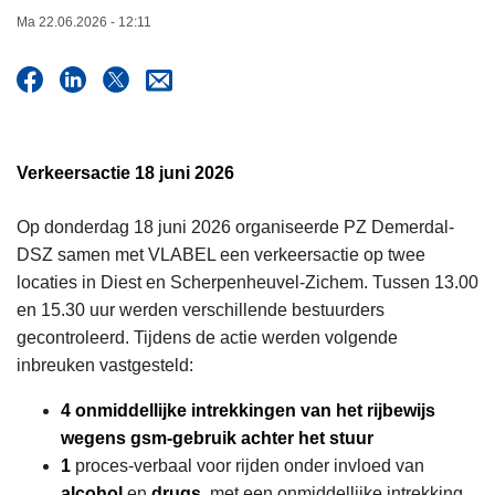
n
Ma 22.06.2026 - 12:11
h
o
u
d
g
Verkeersactie 18 juni 2026
a
a
Op donderdag 18 juni 2026 organiseerde PZ Demerdal-
n
DSZ samen met VLABEL een verkeersactie op twee
locaties in Diest en Scherpenheuvel-Zichem. Tussen 13.00
en 15.30 uur werden verschillende bestuurders
gecontroleerd. Tijdens de actie werden volgende
inbreuken vastgesteld:
4 onmiddellijke intrekkingen van het rijbewijs
wegens gsm-gebruik achter het stuur
1
proces-verbaal voor rijden onder invloed van
alcohol
en
drugs
, met een onmiddellijke intrekking