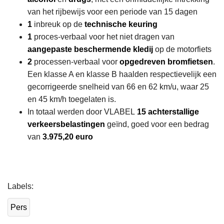
van het rijbewijs voor een periode van 15 dagen
1
inbreuk op de
technische keuring
1
proces-verbaal voor het niet dragen van
aangepaste beschermende kledij
op de motorfiets
2
processen-verbaal voor
opgedreven bromfietsen
.
Een klasse A en klasse B haalden respectievelijk een
gecorrigeerde snelheid van 66 en 62 km/u, waar 25
en 45 km/h toegelaten is.
In totaal werden door VLABEL
15 achterstallige
verkeersbelastingen
geïnd, goed voor een bedrag
van
3.975,20 euro
L
Labels
e
e
Pers
s