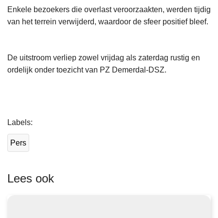
Enkele bezoekers die overlast veroorzaakten, werden tijdig
van het terrein verwijderd, waardoor de sfeer positief bleef.
De uitstroom verliep zowel vrijdag als zaterdag rustig en
ordelijk onder toezicht van PZ Demerdal-DSZ.
L
Labels
e
e
Pers
s
m
e
Lees ook
e
r
o