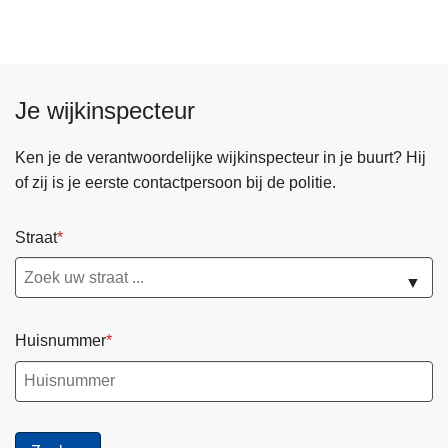
2
2
j
u
Je wijkinspecteur
n
i
Ken je de verantwoordelijke wijkinspecteur in je buurt? Hij
2
of zij is je eerste contactpersoon bij de politie.
0
2
6
Straat
▼
Huisnummer