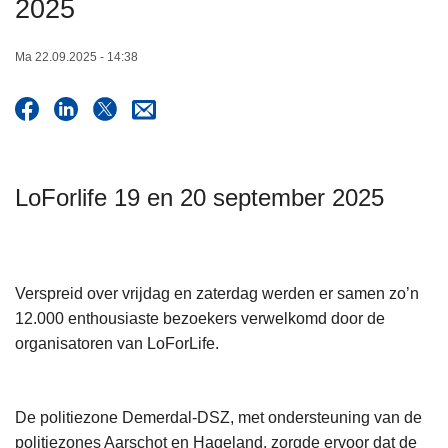
2025
n
h
Ma 22.09.2025 - 14:38
o
u
d
g
a
a
LoForlife 19 en 20 september 2025
n
Verspreid over vrijdag en zaterdag werden er samen zo’n
12.000 enthousiaste bezoekers verwelkomd door de
organisatoren van LoForLife.
De politiezone Demerdal-DSZ, met ondersteuning van de
politiezones Aarschot en Hageland, zorgde ervoor dat de