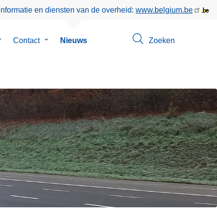
informatie en diensten van de overheid:
www.belgium.be
Submenu
Contact
Submenu
Nieuws
Zoeken
an
van
ver
Contact
ns