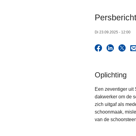
n
h
Persberich
o
u
Di 23.09.2025 - 12:00
d
g
a
a
n
Oplichting
Een zeventiger uit
dakwerker om de s
zich uitgaf als me
schoonmaak, mislei
van de schoorstee
L
e