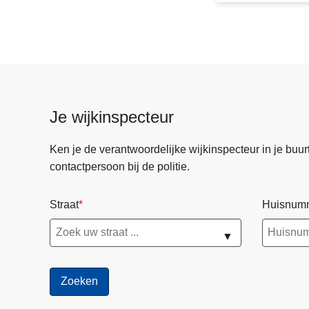
c
h
t
v
a
n
Je wijkinspecteur
4
a
Ken je de verantwoordelijke wijkinspecteur in je buurt? 
u
contactpersoon bij de politie.
g
u
Straat
Huisnum
s
t
▼
u
s
2
0