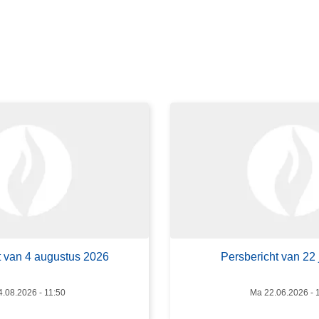
e
s
m
e
e
r
o
v
e
r
P
e
r
s
t van 4 augustus 2026
Persbericht van 22 
b
e
4.08.2026 - 11:50
Ma 22.06.2026 - 
r
i