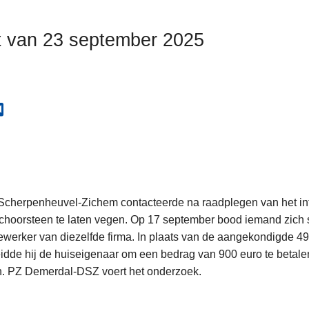
t van 23 september 2025
 Scherpenheuvel-Zichem contacteerde na raadplegen van het in
choorsteen te laten vegen. Op 17 september bood iemand zich 
dewerker van diezelfde firma. In plaats van de aangekondigde 49
dde hij de huiseigenaar om een bedrag van 900 euro te betalen
n. PZ Demerdal-DSZ voert het onderzoek.
L
e