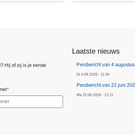
c
h
t
v
a
n
Laatste nieuws
2
2
Persbericht van 4 augustu
Hij of zij is je eerste
j
u
Di 4.08.2026 - 11:50
n
Persbericht van 22 juni 20
mer
i
Ma 22.06.2026 - 12:11
2
0
2
6