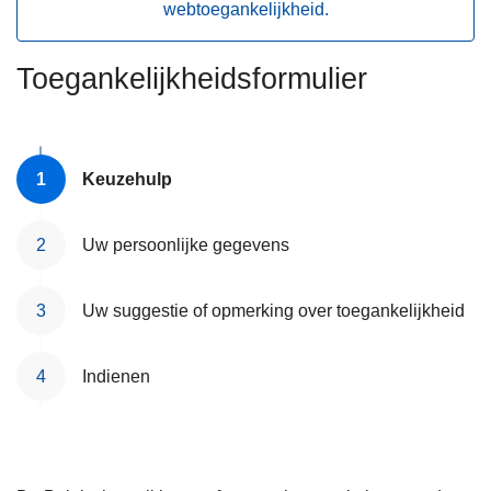
webtoegankelijkheid.
n
h
o
Toegankelijkheidsformulier
u
d
g
Keuzehulp
a
a
n
Uw persoonlijke gegevens
Uw suggestie of opmerking over toegankelijkheid
Indienen