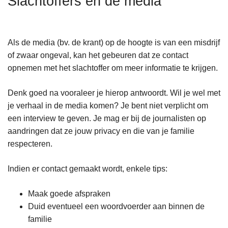
Slachtoffers en de media
n
h
o
Als de media (bv. de krant) op de hoogte is van een misdrijf
u
of zwaar ongeval, kan het gebeuren dat ze contact
d
opnemen met het slachtoffer om meer informatie te krijgen.
g
a
Denk goed na vooraleer je hierop antwoordt. Wil je wel met
a
je verhaal in de media komen? Je bent niet verplicht om
n
een interview te geven. Je mag er bij de journalisten op
aandringen dat ze jouw privacy en die van je familie
respecteren.
Indien er contact gemaakt wordt, enkele tips:
Maak goede afspraken
Duid eventueel een woordvoerder aan binnen de
familie