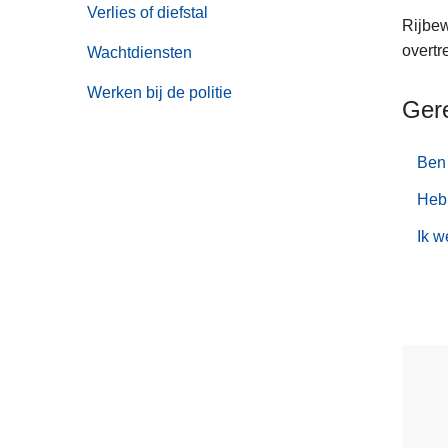
Verlies of diefstal
Rijbew
overtr
Wachtdiensten
Werken bij de politie
Ger
Ben 
Heb 
Ik w