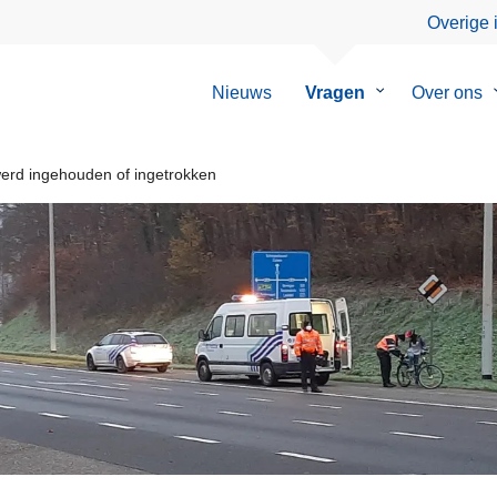
Overige 
Nieuws
Vragen
Submenu
Over ons
van
Vragen
werd ingehouden of ingetrokken