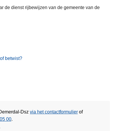
r de dienst rijbewijzen van de gemeente van de
of betwist?
e Demerdal-Dsz
via het contactformulier
of
05 00
.
w