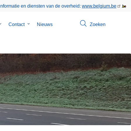
informatie en diensten van de overheid:
www.belgium.be
Submenu
Contact
Submenu
Nieuws
Zoeken
van
van
Over
Contact
ons