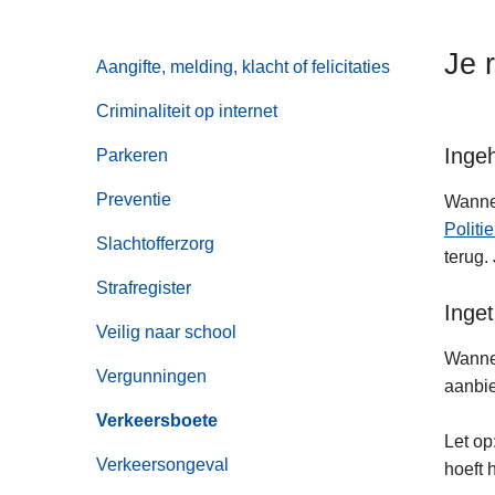
n
h
Je 
Aangifte, melding, klacht of felicitaties
o
u
Criminaliteit op internet
d
Ingeh
g
Parkeren
a
Preventie
Wannee
a
Politi
n
Slachtofferzorg
terug.
Strafregister
Inge
Veilig naar school
Wannee
Vergunningen
aanbie
Verkeersboete
Let op
Verkeersongeval
hoeft 