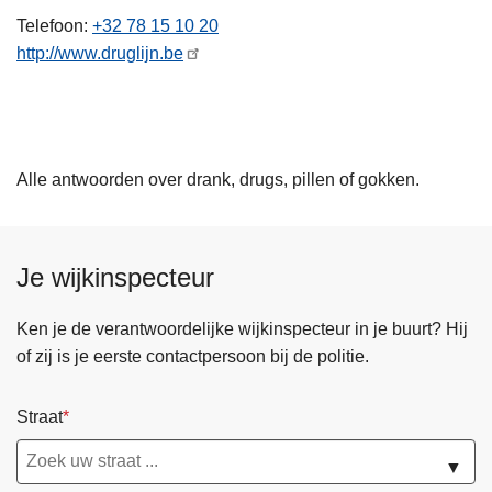
n
Telefoon
+32 78 15 10 20
h
http://www.druglijn.be
o
u
d
g
Alle antwoorden over drank, drugs, pillen of gokken.
a
a
n
Je wijkinspecteur
Ken je de verantwoordelijke wijkinspecteur in je buurt? Hij
of zij is je eerste contactpersoon bij de politie.
Straat
▼