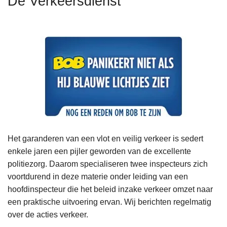
De Verkeersdienst
n
h
o
u
d
g
a
a
n
Het garanderen van een vlot en veilig verkeer is sedert
enkele jaren een pijler geworden van de excellente
politiezorg. Daarom specialiseren twee inspecteurs zich
voortdurend in deze materie onder leiding van een
hoofdinspecteur die het beleid inzake verkeer omzet naar
een praktische uitvoering ervan. Wij berichten regelmatig
over de acties verkeer.