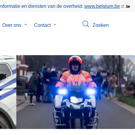
informatie en diensten van de overheid:
www.belgium.be
bmenu
Over ons
Submenu
Contact
Submenu
Zoeken
van
van
keer
Over
Contact
ons