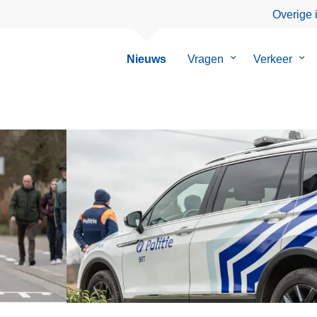
Overige 
Nieuws
Vragen
Submenu
Verkeer
Su
van
van
Vragen
Ver