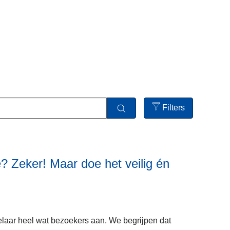
Filters
Open
filters
? Zeker! Maar doe het veilig én
L
e
e
elaar heel wat bezoekers aan. We begrijpen dat
s