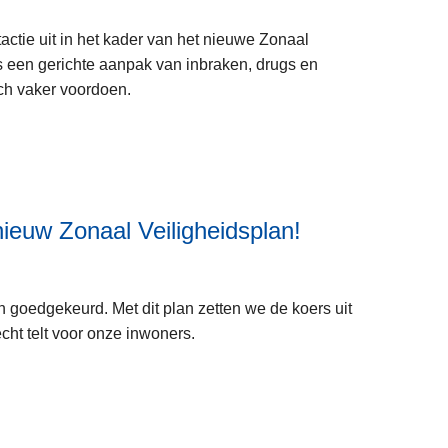
r
n
e
P
r
ctie uit in het kader van het nieuwe Zonaal
e
o
e
is een gerichte aanpak van inbraken, drugs en
s
l
c
ch vaker voordoen.
m
i
r
e
t
e
e
i
a
r
e
t
o
z
i
v
 nieuw Zonaal Veiligheidsplan!
o
e
e
n
d
L
r
e
o
e
G
B
m
 goedgekeurd. Met dit plan zetten we de koers uit
e
e
R
e
cht telt voor onze inwoners.
s
r
T
i
m
i
s
n
e
c
t
T
e
h
a
e
r
t