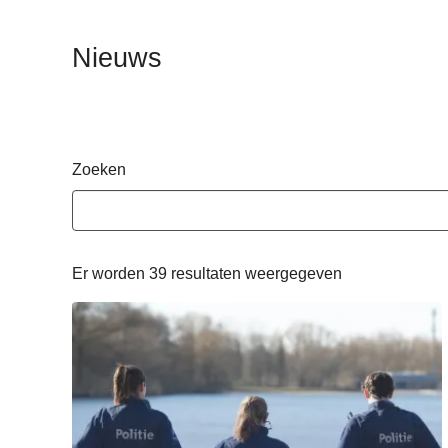
n
h
Nieuws
o
u
d
g
a
Zoeken
a
n
Er worden 39 resultaten weergegeven