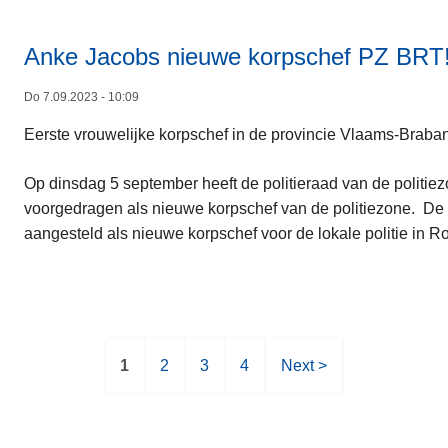
Anke Jacobs nieuwe korpschef PZ BRT
Do 7.09.2023 - 10:09
Eerste vrouwelijke korpschef in de provincie Vlaams-Braba
Op dinsdag 5 september heeft de politieraad van de polit
voorgedragen als nieuwe korpschef van de politiezone. De 
aangesteld als nieuwe korpschef voor de lokale politie in R
H
1
P
2
P
3
P
4
V
Next >
u
a
a
a
o
i
g
g
g
l
d
i
i
i
g