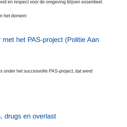
heid en respect voor de omgeving blijven essentieel.
m
e
n het domein:
e
r
o
v
 met het PAS-project (Politie Aan
e
L
r
e
G
e
e
s onder het succesvolle PAS-project, dat werd
s
n
m
i
e
e
e
t
r
e
o
n
v
, drugs en overlast
a
e
a
L