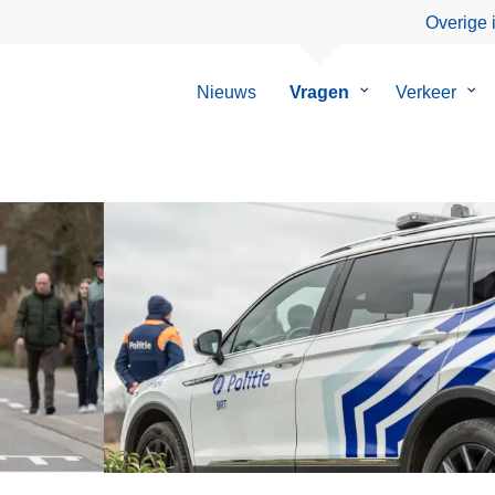
Overige 
Nieuws
Vragen
Submenu
Verkeer
Su
van
van
Vragen
Ver