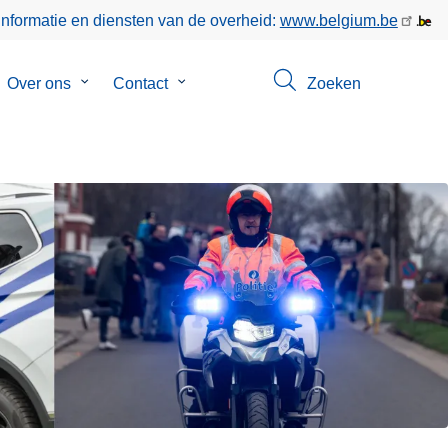
informatie en diensten van de overheid:
www.belgium.be
bmenu
Over ons
Submenu
Contact
Submenu
Zoeken
van
van
keer
Over
Contact
ons