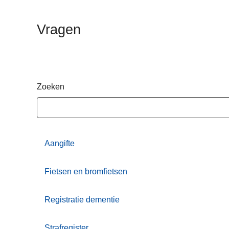
n
h
Vragen
o
u
d
g
a
Zoeken
a
n
Aangifte
Fietsen en bromfietsen
Registratie dementie
Strafregister