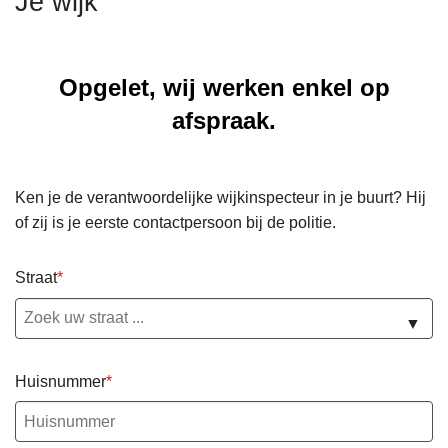
Je wijk
n
h
o
Opgelet, wij werken enkel op
u
d
afspraak.
g
a
a
Ken je de verantwoordelijke wijkinspecteur in je buurt? Hij
n
of zij is je eerste contactpersoon bij de politie.
Straat
▼
Huisnummer