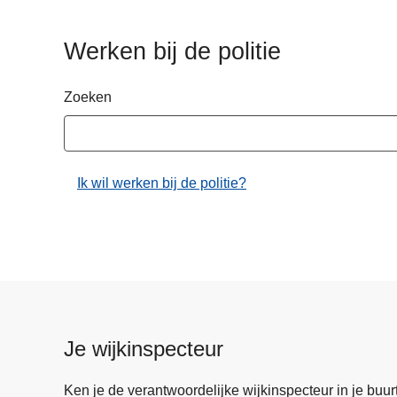
n
h
Werken bij de politie
o
u
Zoeken
d
g
a
a
Ik wil werken bij de politie?
n
Je wijkinspecteur
Ken je de verantwoordelijke wijkinspecteur in je buurt? 