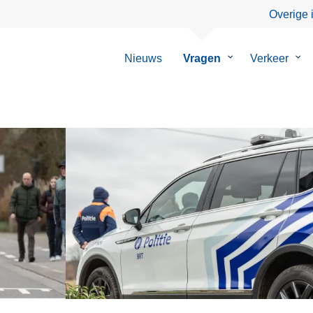
Overige 
Nieuws
Vragen
Submenu
Verkeer
Su
van
van
Vragen
Ver