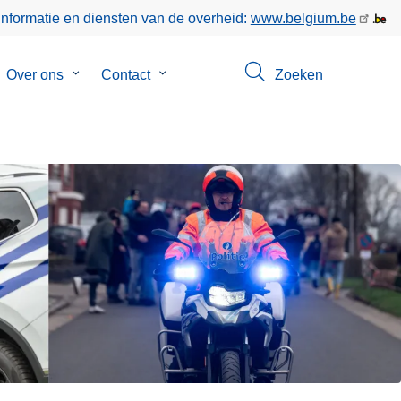
informatie en diensten van de overheid:
www.belgium.be
bmenu
Over ons
Submenu
Contact
Submenu
Zoeken
van
van
keer
Over
Contact
ons