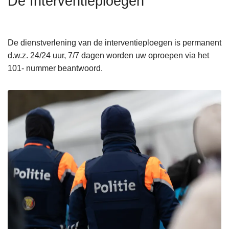
De Interventieploegen
n
h
o
De dienstverlening van de interventieploegen is permanent
u
d.w.z. 24/24 uur, 7/7 dagen worden uw oproepen via het
d
101- nummer beantwoord.
g
a
a
n