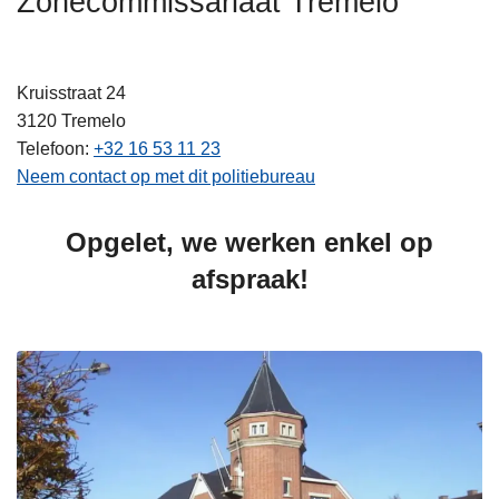
Zonecommissariaat Tremelo
n
h
o
Kruisstraat 24
u
3120
Tremelo
d
Telefoon
+32 16 53 11 23
g
Neem contact op met dit politiebureau
a
a
Opgelet, we werken enkel op
n
afspraak!