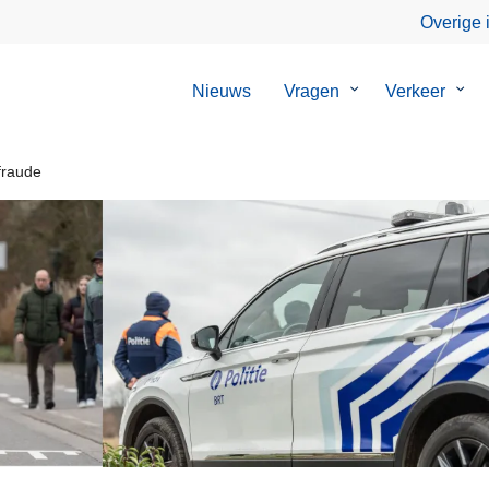
Overige 
Nieuws
Vragen
Submenu
Verkeer
Sub
van
van
Vragen
Verk
fraude