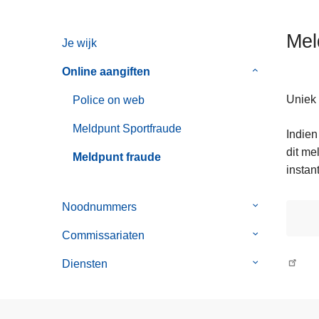
n
h
Mel
Je wijk
o
u
Online aangiften
Submenu
d
van
g
Uniek 
Police on web
Online
a
aangiften
Meldpunt Sportfraude
Indien
a
dit me
n
Meldpunt fraude
instant
Noodnummers
Submenu
van
Commissariaten
Submenu
Noodnummer
van
Diensten
Submenu
Commissaria
van
Diensten