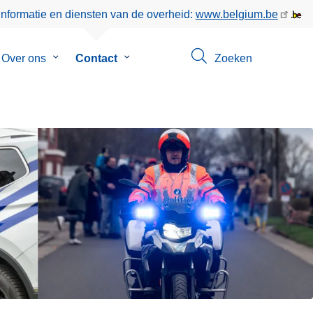
informatie en diensten van de overheid:
www.belgium.be
menu
Over ons
Submenu
Contact
Submenu
Zoeken
van
van
eer
Over
Contact
ons