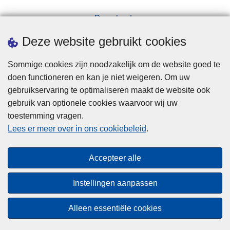
a
Downloads
n
Pers
v
Deze website gebruikt cookies
r
a
Sommige cookies zijn noodzakelijk om de website goed te
g
doen functioneren en kan je niet weigeren. Om uw
e
gebruikservaring te optimaliseren maakt de website ook
n
gebruik van optionele cookies waarvoor wij uw
toestemming vragen.
Disclaimer
Lees er meer over in ons cookiebeleid
.
Privacy
Cookies
Accepteer alle
Toegankelijkheid
Instellingen aanpassen
© 2026 Politie.be
Alleen essentiële cookies