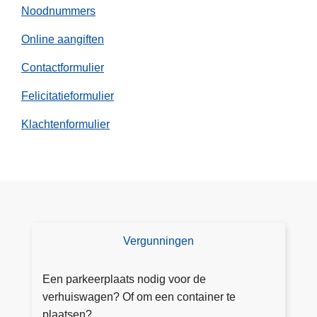
Noodnummers
Online aangiften
Contactformulier
Felicitatieformulier
Klachtenformulier
Vergunningen
V
e
r
Een parkeerplaats nodig voor de
g
verhuiswagen? Of om een container te
u
plaatsen?