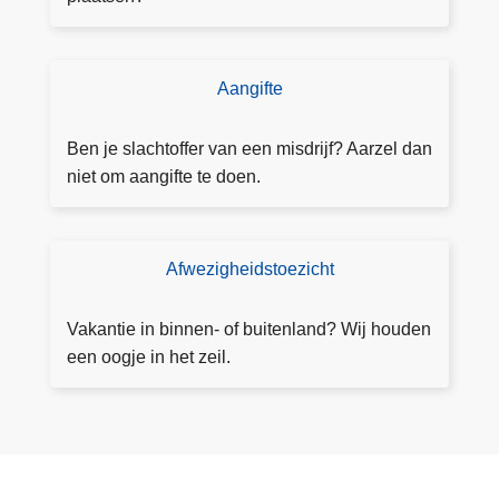
n
n
i
Aangifte
D
n
o
g
e
Ben je slachtoffer van een misdrijf? Aarzel dan
a
a
niet om aangifte te doen.
a
a
n
n
v
g
Afwezigheidstoezicht
T
r
ift
o
a
e
e
g
Vakantie in binnen- of buitenland? Wij houden
z
e
een oogje in het zeil.
i
n
c
h
t
a