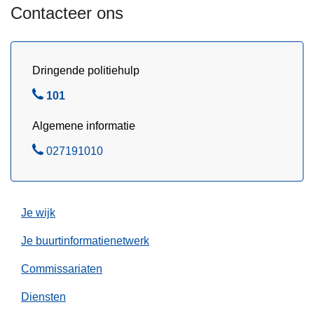
e
a
Contacteer ons
2
g
1
e
/
n
Dringende politiehulp
1
s
1
B
101
/
e
2
Algemene informatie
l
0
B
027191010
2
e
5
l
Je wijk
Je buurtinformatienetwerk
Commissariaten
Diensten