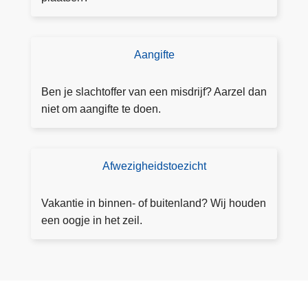
n
n
i
Aangifte
D
n
o
g
e
Ben je slachtoffer van een misdrijf? Aarzel dan
a
a
niet om aangifte te doen.
a
a
n
n
v
g
Afwezigheidstoezicht
T
r
ift
o
a
e
e
g
Vakantie in binnen- of buitenland? Wij houden
z
e
een oogje in het zeil.
i
n
c
h
t
a