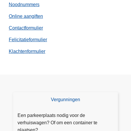
Noodnummers
Online aangiften
Contactformulier
Felicitatieformulier
Klachtenformulier
Vergunningen
V
e
r
Een parkeerplaats nodig voor de
g
verhuiswagen? Of om een container te
u
plaatsen?