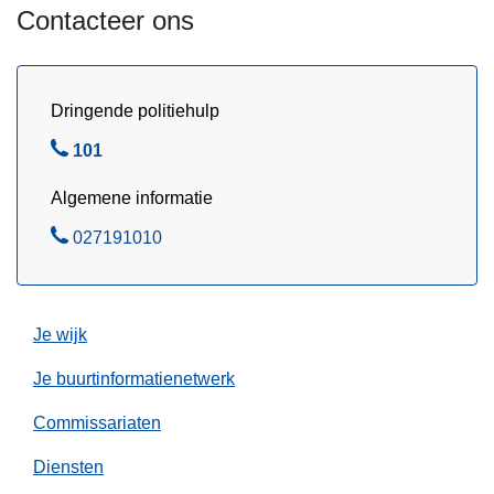
e
a
Contacteer ons
2
g
1
e
/
n
Dringende politiehulp
1
s
1
B
101
/
e
2
Algemene informatie
l
0
B
027191010
2
e
5
l
Je wijk
Je buurtinformatienetwerk
Commissariaten
Diensten