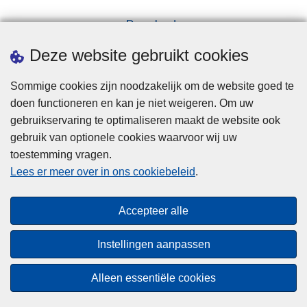
a
Downloads
n
Pers
v
Deze website gebruikt cookies
r
a
Sommige cookies zijn noodzakelijk om de website goed te
g
doen functioneren en kan je niet weigeren. Om uw
e
gebruikservaring te optimaliseren maakt de website ook
n
gebruik van optionele cookies waarvoor wij uw
toestemming vragen.
Disclaimer
Lees er meer over in ons cookiebeleid
.
Privacy
Cookies
Accepteer alle
Toegankelijkheid
Instellingen aanpassen
© 2026 Politie.be
Alleen essentiële cookies