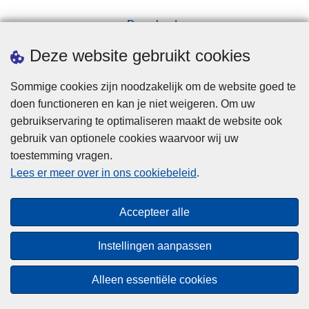
a
Downloads
n
Pers
v
Deze website gebruikt cookies
r
a
Sommige cookies zijn noodzakelijk om de website goed te
g
doen functioneren en kan je niet weigeren. Om uw
e
gebruikservaring te optimaliseren maakt de website ook
n
gebruik van optionele cookies waarvoor wij uw
toestemming vragen.
Disclaimer
Lees er meer over in ons cookiebeleid
.
Privacy
Cookies
Accepteer alle
Toegankelijkheid
Instellingen aanpassen
© 2026 Politie.be
Alleen essentiële cookies