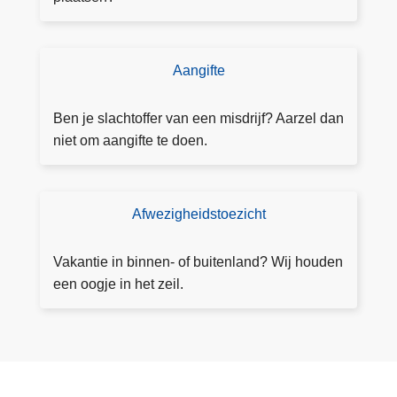
n
n
i
Aangifte
D
n
o
g
e
Ben je slachtoffer van een misdrijf? Aarzel dan
a
a
niet om aangifte te doen.
a
a
n
n
v
g
Afwezigheidstoezicht
T
r
ift
o
a
e
e
g
Vakantie in binnen- of buitenland? Wij houden
z
e
een oogje in het zeil.
i
n
c
h
t
a