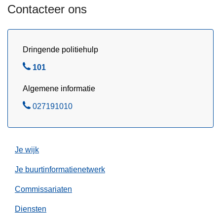
e
a
Contacteer ons
2
g
1
e
/
n
Dringende politiehulp
1
s
1
B
101
/
e
2
Algemene informatie
l
0
B
027191010
2
e
5
l
Je wijk
Je buurtinformatienetwerk
Commissariaten
Diensten