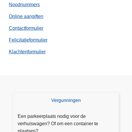
Noodnummers
Online aangiften
Contactformulier
Felicitatieformulier
Klachtenformulier
Vergunningen
V
e
r
Een parkeerplaats nodig voor de
g
verhuiswagen? Of om een container te
u
plaatsen?