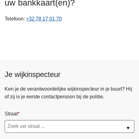
uw bankkaart(en)?
n
h
Telefoon
+32 78 17 01 70
o
u
d
g
a
a
n
Je wijkinspecteur
Ken je de verantwoordelijke wijkinspecteur in je buurt? Hij
of zij is je eerste contactpersoon bij de politie.
Straat
▼