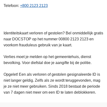
n
Telefoon
+800 2123 2123
h
o
u
d
Identiteitskaart verloren of gestolen? Bel onmiddellijk gratis
g
naar DOCSTOP op het nummer 00800 2123 2123 en
a
voorkom frauduleus gebruik van je kaart.
a
n
Verlies moet je melden op het gemeentehuis, dienst
bevolking. Voor diefstal doe je aangifte bij de politie.
Opgelet! Een als verloren of gestolen gesignaleerde ID is
niet langer geldig. Zelfs als ze wordt teruggevonden, mag
je ze niet meer gebruiken. Sinds 2018 bestaat de periode
van 7 dagen niet meer om een ID te laten deblokkeren.