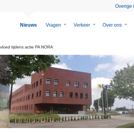
Overige 
Nieuws
Vragen
Submenu
Verkeer
Submenu
Over ons
Sub
van
van
van
Vragen
Verkeer
Over
ons
vloed tijdens actie PA NORA