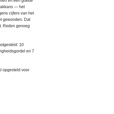
ellen en een goede
 pakkans — het
ens cijfers van het
met gewonden. Dat
emt. Reden genoeg
stgesteld: 10
ligheidsgordel en 7
l opgesteld voor
.