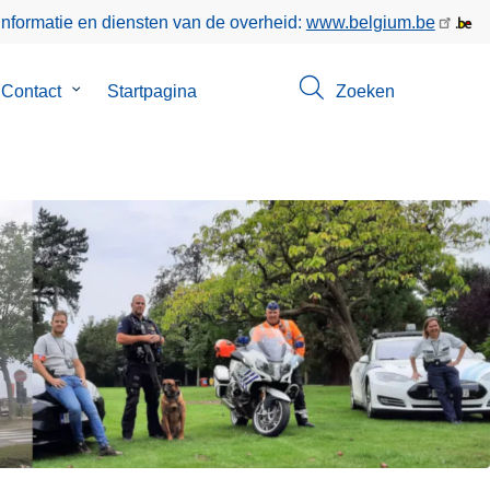
informatie en diensten van de overheid:
www.belgium.be
menu
Contact
Submenu
Startpagina
Zoeken
van
Contact