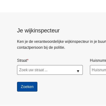
r
e
g
e
l
Je wijkinspecteur
r
o
Ken je de verantwoordelijke wijkinspecteur in je buurt? 
n
contactpersoon bij de politie.
d
w
Straat
Huisnum
r
a
▼
k
k
e
n
e
n