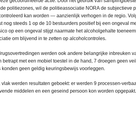
deze gecoördineerde actie. Door het gebruik van samplingtoest
de politiezones, wil de politieassociatie NORA de subjectieve
ontroleerd kan worden — aanzienlijk verhogen in de regio. Volg
ast nog steeds 1 op de 10 bestuurders positief bij een ongeval 
risico op een ongeval stijgt naarmate het alcoholgehalte toene
ciatie om blijvend in te zetten op alcoholcontroles.
drugsovertredingen werden ook andere belangrijke inbreuken va
 betrapt met een mobiel toestel in de hand, 7 droegen geen vei
 konden geen geldig keuringsbewijs voorleggen.
k vlak werden resultaten geboekt: er werden 9 processen-verbaa
dovende middelen en een geseind persoon kon worden opgepakt
L
e
e
s