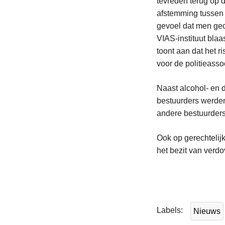
tevreden terug op 
afstemming tussen 
gevoel dat men gec
VIAS-instituut bla
toont aan dat het 
voor de politieasso
Naast alcohol- en 
bestuurders werden
andere bestuurders
Ook op gerechtelij
het bezit van ver
L
e
e
Labels
Nieuws
s