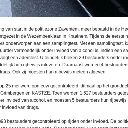
ing van start in de politiezone Zaventem, meer bepaald in de H
ortgezet in de Wezembeeklaan in Kraainem. Tijdens de eerste 
ders onderworpen aan een samplingtest. Met een samplingtest, ka
uurder vermoedelijk onder invloed van alcohol is. Indien een s
 volgt een ademtest. Uiteindelijk bleken 29 bestuurders onder inv
ellijk hun rijbewijs inleveren. Daarnaast werden 4 bestuurders 
drugs. Ook zij moesten hun rijbewijs meteen afgeven.
 op 25 mei werd opnieuw gecontroleerd, ditmaal op het grondge
, Grimbergen en KASTZE. Toen werden 1.627 bestuurders gete
er invloed van alcohol, en moesten 5 bestuurders hun rijbewijs 
 invloed van drugs.
393 bestuurders gecontroleerd op rijden onder invloed. De polit