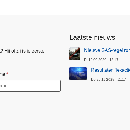
f
l
e
x
a
Laatste nieuws
c
t
Nieuwe GAS-regel ro
Hij of zij is je eerste
i
Di 16.06.2026 - 12:17
e
2
Resultaten flexact
mer
1
Do 27.11.2025 - 11:17
/
1
1
/
2
0
2