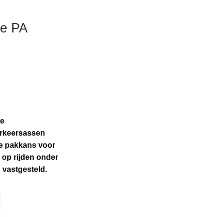
ie PA
de
verkeersassen
de pakkans voor
 op rijden onder
 vastgesteld.