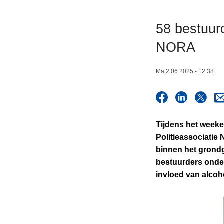
n
h
58 bestuurd
o
NORA
u
d
g
Ma 2.06.2025 - 12:38
a
a
n
Tijdens het weeke
Politieassociatie
binnen het grondg
bestuurders onder
invloed van alcoh