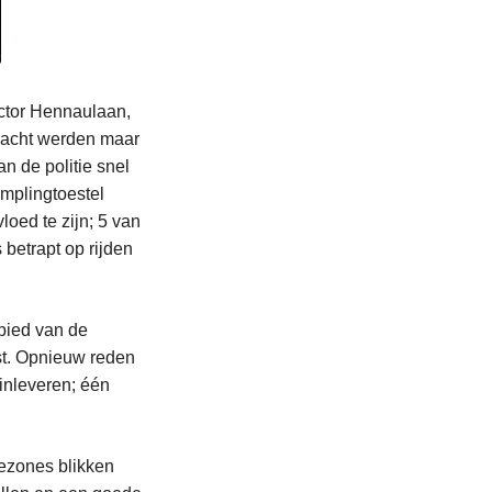
ector Hennaulaan,
nacht werden maar
n de politie snel
amplingtoestel
loed te zijn; 5 van
betrapt op rijden
bied van de
st. Opnieuw reden
inleveren; één
iezones blikken