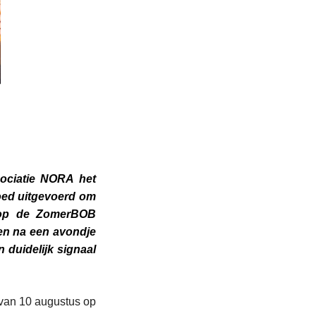
sociatie NORA het
oed uitgevoerd om
g op de ZomerBOB
en na een avondje
n duidelijk signaal
 van 10 augustus op