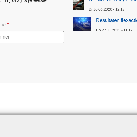
Hij of zij is je eerste
i
Di 16.06.2026 - 12:17
e
2
Resultaten flexact
mer
1
Do 27.11.2025 - 11:17
/
1
1
/
2
0
2
5