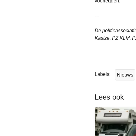
voorleggen.
---
De politieassocia
Kastze, PZ KLM, 
L
e
e
Labels
Nieuws
s
m
e
Lees ook
e
r
o
v
e