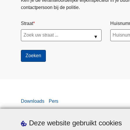
Ken je de verantwoordelijke wijkinspecteur in je buurt? 
n
contactpersoon bij de politie.
d
w
Straat
Huisnum
r
a
▼
k
k
e
n
e
n
p
a
r
Downloads
Pers
k
e
r
Deze website gebruikt cookies
e