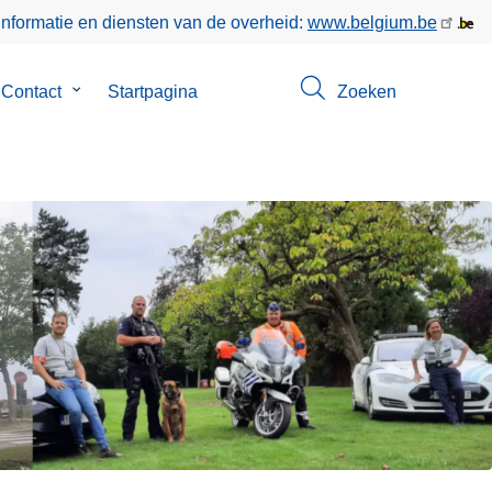
informatie en diensten van de overheid:
www.belgium.be
menu
Contact
Submenu
Startpagina
Zoeken
van
Contact