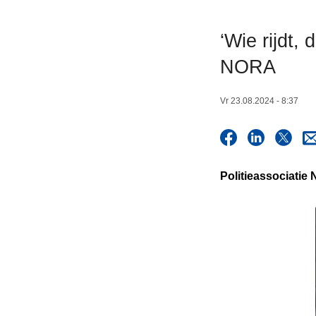
n
h
‘Wie rijdt, 
o
NORA
u
d
g
Vr 23.08.2024 - 8:37
a
a
n
Politieassociatie