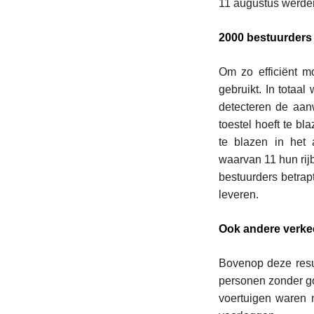
11 augustus werden
2000 bestuurders
Om zo efficiënt m
gebruikt. In totaa
detecteren de aan
toestel hoeft te b
te blazen in het
waarvan 11 hun rij
bestuurders betrapt
leveren.
Ook andere verke
Bovenop deze resu
personen zonder go
voertuigen waren 