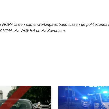
tie NORA is een samenwerkingsverband tussen de politiezones
PZ VIMA, PZ WOKRA en PZ Zaventem.
L
e
e
s
m
e
e
r
o
v
e