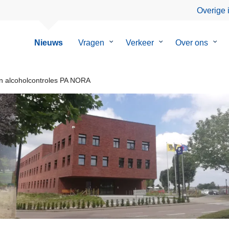
Overige 
Nieuws
Vragen
Submenu
Verkeer
Submenu
Over ons
Sub
van
van
van
Vragen
Verkeer
Over
ons
aten alcoholcontroles PA NORA