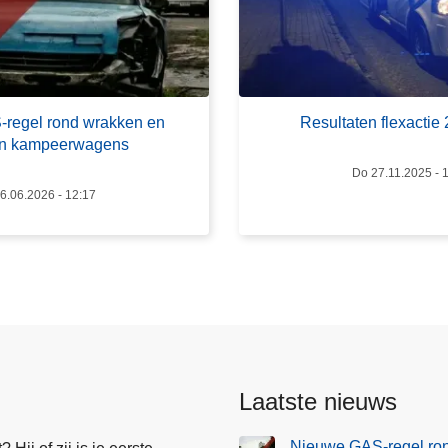
r
R
e
s
u
regel rond wrakken en
Resultaten flexactie
l
en kampeerwagens
t
Do 27.11.2025 - 
a
6.06.2026 - 12:17
t
e
n
f
l
e
x
a
Laatste nieuws
c
t
Nieuwe GAS-regel ro