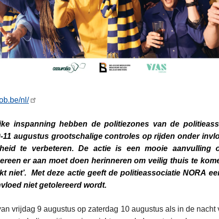
ob.be/nl/
jke inspanning hebben de politiezones van de politieas
11 augustus grootschalige controles op rijden onder invl
igheid te verbeteren. De actie is een mooie aanvullin
ereen er aan moet doen herinneren om veilig thuis te kom
rinkt niet’. Met deze actie geeft de politieassociatie NORA ee
nvloed niet getolereerd wordt.
van vrijdag 9 augustus op zaterdag 10 augustus als in de nacht