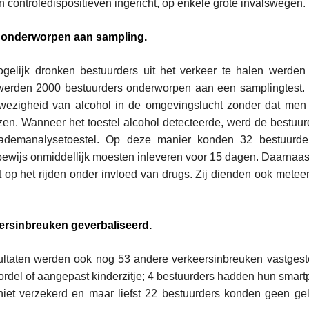
 controledispositieven ingericht, op enkele grote invalswegen.
 onderworpen aan sampling.
ogelijk dronken bestuurders uit het verkeer te halen werden 
l werden 2000 bestuurders onderworpen aan een samplingtest.
wezigheid van alcohol in de omgevingslucht zonder dat men r
lazen. Wanneer het toestel alcohol detecteerde, werd de bestuu
 ademanalysetoestel. Op deze manier konden 32 bestuurder
bewijs onmiddellijk moesten inleveren voor 15 dagen. Daarnaa
 op het rijden onder invloed van drugs. Zij dienden ook meteen
ersinbreuken geverbaliseerd.
ltaten werden ook nog 53 andere verkeersinbreuken vastgeste
rdel of aangepast kinderzitje; 4 bestuurders hadden hun smart
niet verzekerd en maar liefst 22 bestuurders konden geen gel