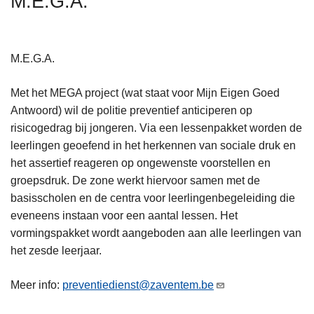
M.E.G.A.
n
h
o
M.E.G.A.
u
d
Met het MEGA project (wat staat voor Mijn Eigen Goed
g
Antwoord) wil de politie preventief anticiperen op
a
risicogedrag bij jongeren. Via een lessenpakket worden de
a
leerlingen geoefend in het herkennen van sociale druk en
n
het assertief reageren op ongewenste voorstellen en
groepsdruk. De zone werkt hiervoor samen met de
basisscholen en de centra voor leerlingenbegeleiding die
eveneens instaan voor een aantal lessen. Het
vormingspakket wordt aangeboden aan alle leerlingen van
het zesde leerjaar.
Meer info:
preventiedienst@zaventem.be