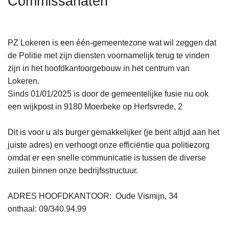
Commissariaten
n
h
o
PZ Lokeren is een één-gemeentezone wat wil zeggen dat
u
de Politie met zijn diensten voornamelijk terug te vinden
d
zijn in het hoofdkantoorgebouw in het centrum van
g
Lokeren.
a
Sinds 01/01/2025 is door de gemeentelijke fusie nu ook
a
een wijkpost in 9180 Moerbeke op Herfsvrede, 2
n
Dit is voor u als burger gemakkelijker (je bent altijd aan het
juiste adres) en verhoogt onze efficiëntie qua politiezorg
omdat er een snelle communicatie is tussen de diverse
zuilen binnen onze bedrijfsstructuur.
ADRES HOOFDKANTOOR: Oude Vismijn, 34
onthaal: 09/340.94.99