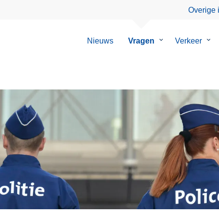
Overige 
Nieuws
Vragen
Submenu
Verkeer
Su
van
van
Vragen
Ver