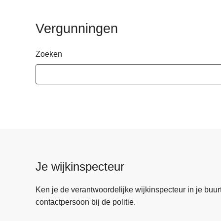
n
h
Vergunningen
o
u
Zoeken
d
g
a
a
n
Je wijkinspecteur
Ken je de verantwoordelijke wijkinspecteur in je buurt? 
contactpersoon bij de politie.