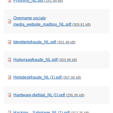
Phishing_NL.pdf
(241.99 kB)
Overname sociale
media_website_mailbox_NL.pdf
(309.81 kB)
Identiteitsfraude_NL.pdf
(301.48 kB)
Hulpvraagfraude_NL.pdf
(303.98 kB)
Helpdeskfraude_NL (1).pdf
(307.06 kB)
Hardware-diefstal_NL (1).pdf
(295.95 kB)
Hacking _ Sabotage_NL (1).pdf
(312.25 kB)