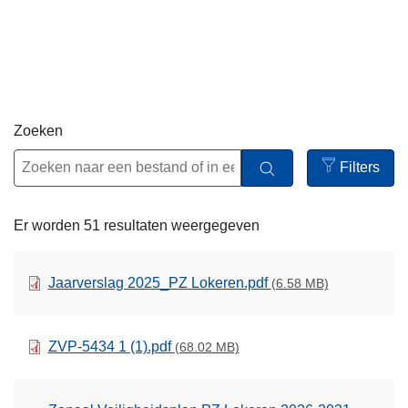
n
h
o
u
d
g
Zoeken
a
Filters
a
Open
n
filters
Er worden 51 resultaten weergegeven
Jaarverslag 2025_PZ Lokeren.pdf
(6.58 MB)
ZVP-5434 1 (1).pdf
(68.02 MB)