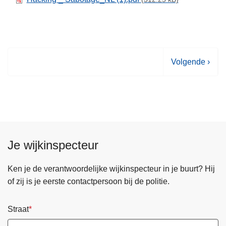
V
Volgende ›
o
l
g
e
n
d
Je wijkinspecteur
e
p
Ken je de verantwoordelijke wijkinspecteur in je buurt? Hij
a
of zij is je eerste contactpersoon bij de politie.
g
i
Straat
n
a