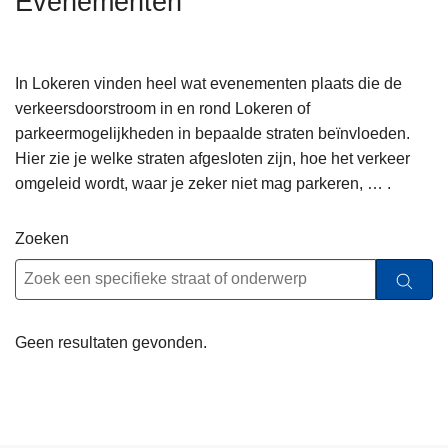
Evenementen
n
h
o
In Lokeren vinden heel wat evenementen plaats die de
u
verkeersdoorstroom in en rond Lokeren of
d
parkeermogelijkheden in bepaalde straten beïnvloeden.
g
Hier zie je welke straten afgesloten zijn, hoe het verkeer
a
omgeleid wordt, waar je zeker niet mag parkeren, … .
a
n
Zoeken
Geen resultaten gevonden.