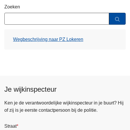
n
Zoeken
h
o
u
d
Wegbeschrijving naar PZ Lokeren
g
a
a
n
Je wijkinspecteur
Ken je de verantwoordelijke wijkinspecteur in je buurt? Hij
of zij is je eerste contactpersoon bij de politie.
Straat