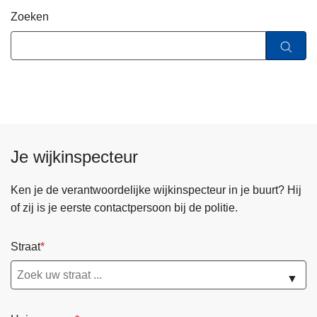
n
Zoeken
h
o
u
d
g
a
a
n
Je wijkinspecteur
Ken je de verantwoordelijke wijkinspecteur in je buurt? Hij
of zij is je eerste contactpersoon bij de politie.
Straat
▼